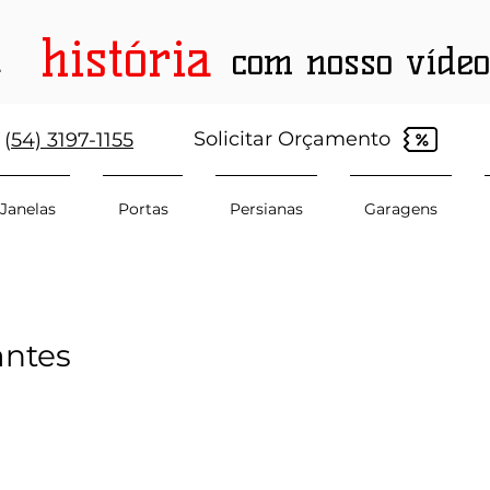
história
a
com nosso vídeo
Solicitar Orçamento
(
54) 3197-1155
Janelas
Portas
Persianas
Garagens
antes