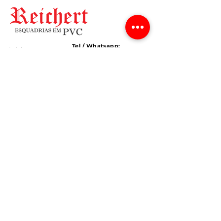
Quantidade por Caixa: 12 
réguas (3,3445m²)
Tel / Whatsapp:
Início
(54) 3197-1155
Sobre
Email:
Janelas
info@reichertpvc.com.br
Portas
Persianas
Endereço:
Rodovia RS 223 Km 37
Garagens
Selbach - RS,
99450-000
Carreiras
SIGA
REICHERT
NAS MÍDIAS SOCIAIS
Receba as últimas notícias e atualizações
reichertpvc