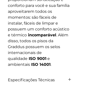
conforto para você e sua família 
aproveitarem todos os 
momentos: são fáceis de 
instalar, fáceis de limpar e 
possuem um conforto acústico 
e térmico
 incomparável
. Além 
disso, todos os pisos da 
Graddus possuem os selos 
internacionais de 
qualidade
 ISO 9001
 e 
ambientais
 ISO 14001
. 
Especificações Técnicas
Código: 2101112
Espessura Total: 2mm
Capa de Uso: 0,15mm
Tamanho da Régua: 22,86cm 
x 121,92cm