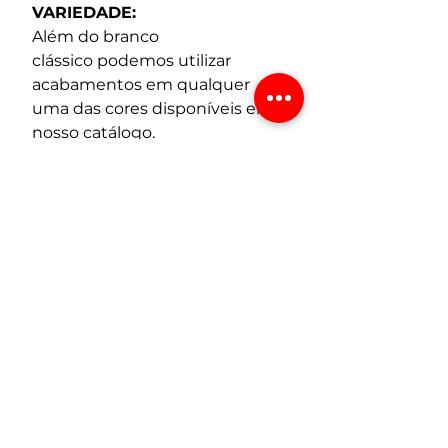
VARIEDADE:
Além do branco 
clássico podemos utilizar 
acabamentos em qualquer 
uma das cores disponíveis em 
nosso catálogo.
Tel / Whatsapp:
Início
(54) 3197-1155
Sobre
Email:
Janelas
info@reichertpvc.com.br
Portas